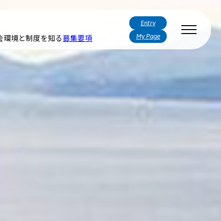
Entry
My Page
会
環境と制度を知る
募集要項